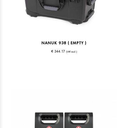
NANUK 938 ( EMPTY )
€ 344.17
(VAT excl.)