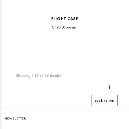
FLIGHT CASE
€ 180.00
(VAT excl.)
Showing 1-19 of 19 item(s)
1
Back to top
NEWSLETTER