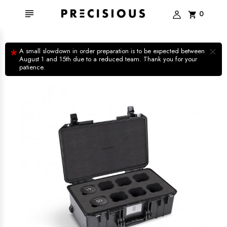

0
shopping_cart
×
*
A small slowdown in order preparation is to be expected between
August 1 and 15th due to a reduced team. Thank you for your
patience.