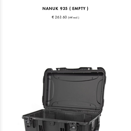
NANUK 935 ( EMPTY )
€ 263.60
(VAT excl.)