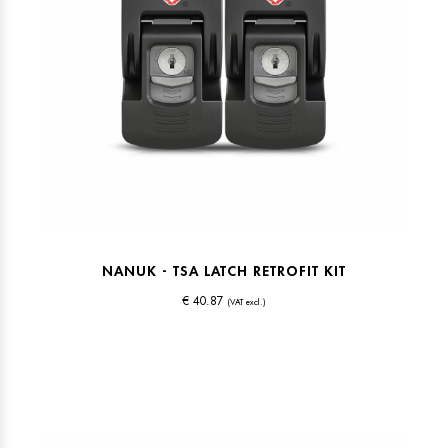
NANUK - TSA LATCH RETROFIT KIT
€ 40.87
(VAT excl.)