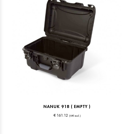
NANUK 918 ( EMPTY )
€ 161.12
(VAT excl.)