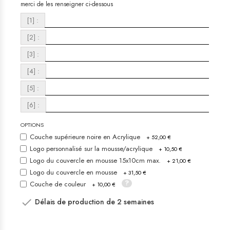
merci de les renseigner ci-dessous
[1] :
[2] :
[3] :
[4] :
[5] :
[6] :
OPTIONS
Couche supérieure noire en Acrylique
+ 52,00 €
Logo personnalisé sur la mousse/acrylique
+ 10,50 €
Logo du couvercle en mousse 15x10cm max.
+ 21,00 €
Logo du couvercle en mousse
+ 31,50 €
Couche de couleur
+ 10,00 €

Délais de production de 2 semaines