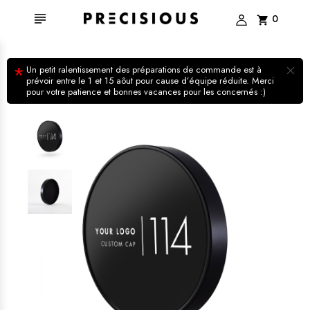

0
shopping_cart
×
*
Un petit ralentissement des préparations de commande est à
prévoir entre le 1 et 15 aôut pour cause d’équipe réduite. Merci
pour votre patience et bonnes vacances pour les concernés :)