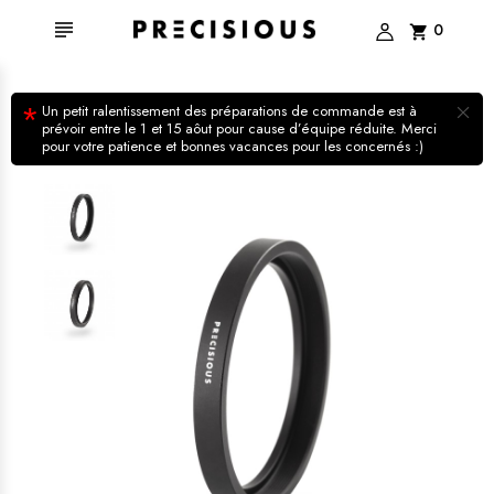

0
shopping_cart
×
*
Un petit ralentissement des préparations de commande est à
prévoir entre le 1 et 15 aôut pour cause d’équipe réduite. Merci
pour votre patience et bonnes vacances pour les concernés :)